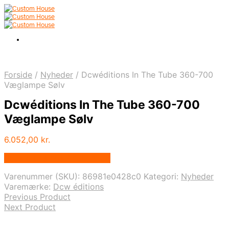
Forside
/
Nyheder
/
Dcwéditions In The Tube 360-700
Væglampe Sølv
Dcwéditions In The Tube 360-700
Væglampe Sølv
6.052,00
kr.
Bedste pris hos Andlight.dk
Varenummer (SKU):
86981e0428c0
Kategori:
Nyheder
Varemærke:
Dcw éditions
Previous Product
Next Product