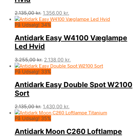
Den
Den
2.135,00
kr.
1.356,00
kr.
oprindelige
aktuelle
På Udsalg! 34%
pris
pris
var:
er:
Antidark Easy W4100 Væglampe
2.135,00 kr..
1.356,00 kr..
Led Hvid
Den
Den
3.255,00
kr.
2.138,00
kr.
oprindelige
aktuelle
På Udsalg! 33%
pris
pris
var:
er:
Antidark Easy Double Spot W2100
3.255,00 kr..
2.138,00 kr..
Sort
Den
Den
2.135,00
kr.
1.430,00
kr.
oprindelige
aktuelle
På Udsalg! 35%
pris
pris
var:
er:
Antidark Moon C260 Loftlampe
2.135,00 kr..
1.430,00 kr..