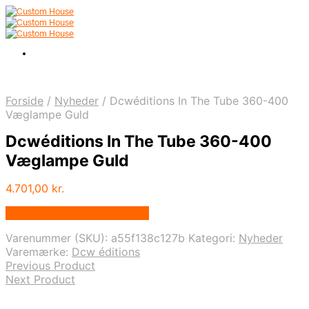
Forside
/
Nyheder
/
Dcwéditions In The Tube 360-400
Væglampe Guld
Dcwéditions In The Tube 360-400
Væglampe Guld
4.701,00
kr.
Bedste pris hos Andlight.dk
Varenummer (SKU):
a55f138c127b
Kategori:
Nyheder
Varemærke:
Dcw éditions
Previous Product
Next Product