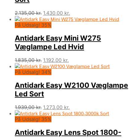
Den
Den
2.135,00
kr.
1.430,00
kr.
oprindelige
aktuelle
På Udsalg! 35%
pris
pris
var:
er:
Antidark Easy Mini W275
2.135,00 kr..
1.430,00 kr..
Væglampe Led Hvid
Den
Den
1.835,00
kr.
1.192,00
kr.
oprindelige
aktuelle
På Udsalg! 34%
pris
pris
var:
er:
Antidark Easy W2100 Væglampe
1.835,00 kr..
1.192,00 kr..
Led Sort
Den
Den
1.939,00
kr.
1.273,00
kr.
oprindelige
aktuelle
På Udsalg! 35%
pris
pris
var:
er:
Antidark Easy Lens Spot 1800-
1.939,00 kr..
1.273,00 kr..