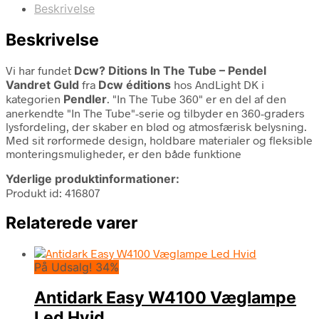
Beskrivelse
Beskrivelse
Vi har fundet
Dcw? Ditions In The Tube – Pendel
Vandret Guld
fra
Dcw éditions
hos AndLight DK i
kategorien
Pendler
. "In The Tube 360" er en del af den
anerkendte "In The Tube"-serie og tilbyder en 360-graders
lysfordeling, der skaber en blød og atmosfærisk belysning.
Med sit rørformede design, holdbare materialer og fleksible
monteringsmuligheder, er den både funktione
Yderlige produktinformationer:
Produkt id: 416807
Relaterede varer
På Udsalg! 34%
Antidark Easy W4100 Væglampe
Led Hvid