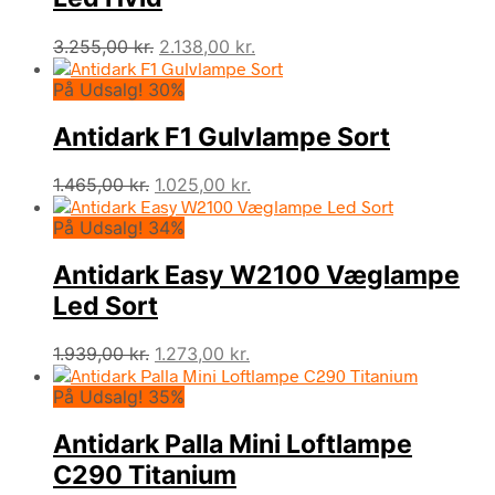
Den
Den
3.255,00
kr.
2.138,00
kr.
oprindelige
aktuelle
På Udsalg! 30%
pris
pris
var:
er:
Antidark F1 Gulvlampe Sort
3.255,00 kr..
2.138,00 kr..
Den
Den
1.465,00
kr.
1.025,00
kr.
oprindelige
aktuelle
På Udsalg! 34%
pris
pris
var:
er:
Antidark Easy W2100 Væglampe
1.465,00 kr..
1.025,00 kr..
Led Sort
Den
Den
1.939,00
kr.
1.273,00
kr.
oprindelige
aktuelle
På Udsalg! 35%
pris
pris
var:
er:
Antidark Palla Mini Loftlampe
1.939,00 kr..
1.273,00 kr..
C290 Titanium