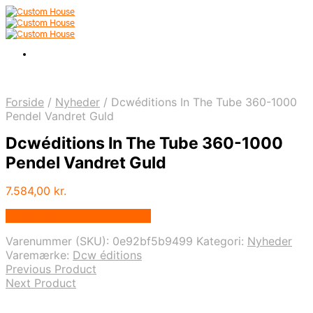
Forside
/
Nyheder
/
Dcwéditions In The Tube 360-1000
Pendel Vandret Guld
Dcwéditions In The Tube 360-1000
Pendel Vandret Guld
7.584,00
kr.
Bedste pris hos Andlight.dk
Varenummer (SKU):
0e92bf5b9499
Kategori:
Nyheder
Varemærke:
Dcw éditions
Previous Product
Next Product