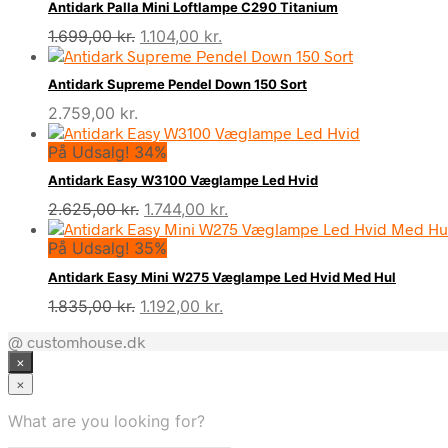
Antidark Palla Mini Loftlampe C290 Titanium
Den
Den
1.699,00
kr.
1.104,00
kr.
oprindelige
aktuelle
pris
pris
Antidark Supreme Pendel Down 150 Sort
var:
er:
2.759,00
kr.
1.699,00 kr..
1.104,00 kr..
På Udsalg! 34%
Antidark Easy W3100 Væglampe Led Hvid
Den
Den
2.625,00
kr.
1.744,00
kr.
oprindelige
aktuelle
På Udsalg! 35%
pris
pris
var:
er:
Antidark Easy Mini W275 Væglampe Led Hvid Med Hul
2.625,00 kr..
1.744,00 kr..
Den
Den
1.835,00
kr.
1.192,00
kr.
oprindelige
aktuelle
@ customhouse.dk
pris
pris
×
var:
er:
1.835,00 kr..
1.192,00 kr..
×
What are you looking for?