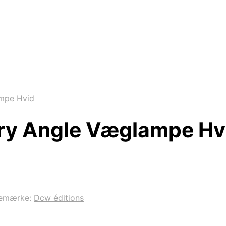
ampe Hvid
ory Angle Væglampe Hv
emærke:
Dcw éditions