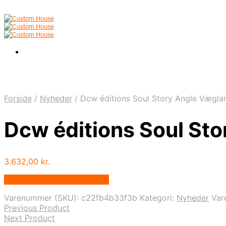
Forside
/
Nyheder
/
Dcw éditions Soul Story Angle Vægl
Dcw éditions Soul St
3.632,00
kr.
Bedste pris hos Andlight.dk
Varenummer (SKU):
c22fb4b33f3b
Kategori:
Nyheder
Var
Previous Product
Next Product