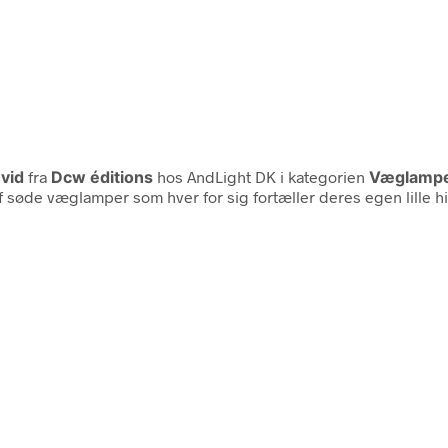
vid
fra
Dcw éditions
hos AndLight DK i kategorien
Væglamp
af søde væglamper som hver for sig fortæller deres egen lille 