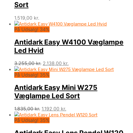
Sort
1.519,00
kr.
På Udsalg! 34%
Antidark Easy W4100 Væglampe
Led Hvid
Den
Den
3.255,00
kr.
2.138,00
kr.
oprindelige
aktuelle
På Udsalg! 35%
pris
pris
var:
er:
Antidark Easy Mini W275
3.255,00 kr..
2.138,00 kr..
Væglampe Led Sort
Den
Den
1.835,00
kr.
1.192,00
kr.
oprindelige
aktuelle
På Udsalg! 35%
pris
pris
var:
er:
1.835,00 kr..
1.192,00 kr..