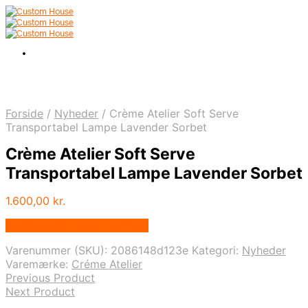
Forside
/
Nyheder
/
Crème Atelier Soft Serve
Transportabel Lampe Lavender Sorbet
Crème Atelier Soft Serve
Transportabel Lampe Lavender Sorbet
1.600,00
kr.
Bedste pris hos Andlight.dk
Varenummer (SKU):
2086148d123e
Kategori:
Nyheder
Varemærke:
Créme Atelier
Previous Product
Next Product