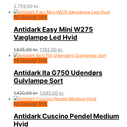
2.759,00
kr.
På Udsalg! 35%
Antidark Easy Mini W275
Væglampe Led Hvid
Den
Den
1.835,00
kr.
1.192,00
kr.
oprindelige
aktuelle
På Udsalg! 26%
pris
pris
var:
er:
Antidark Ita G750 Udendørs
1.835,00 kr..
1.192,00 kr..
Gulvlampe Sort
Den
Den
1.420,00
kr.
1.045,00
kr.
oprindelige
aktuelle
På Udsalg! 35%
pris
pris
var:
er:
Antidark Cuscino Pendel Medium
1.420,00 kr..
1.045,00 kr..
Hvid