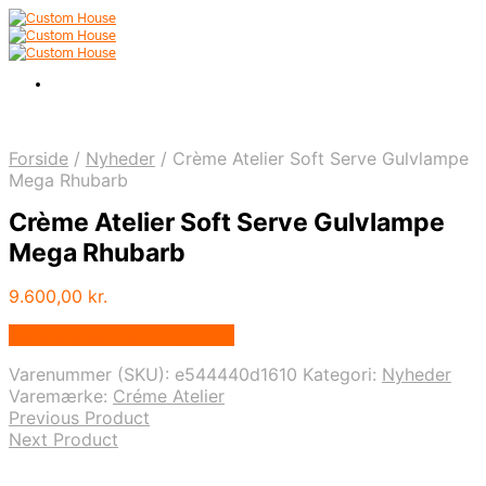
Forside
/
Nyheder
/
Crème Atelier Soft Serve Gulvlampe
Mega Rhubarb
Crème Atelier Soft Serve Gulvlampe
Mega Rhubarb
9.600,00
kr.
Bedste pris hos Andlight.dk
Varenummer (SKU):
e544440d1610
Kategori:
Nyheder
Varemærke:
Créme Atelier
Previous Product
Next Product