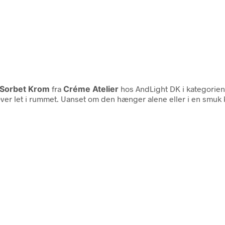
y Sorbet Krom
fra
Créme Atelier
hos AndLight DK i kategorie
væver let i rummet. Uanset om den hænger alene eller i en smuk 