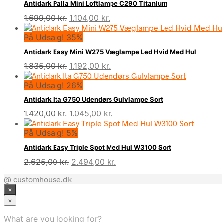
Antidark Palla Mini Loftlampe C290 Titanium
Den
Den
1.699,00
kr.
1.104,00
kr.
oprindelige
aktuelle
På Udsalg! 35%
pris
pris
var:
er:
Antidark Easy Mini W275 Væglampe Led Hvid Med Hul
1.699,00 kr..
1.104,00 kr..
Den
Den
1.835,00
kr.
1.192,00
kr.
oprindelige
aktuelle
På Udsalg! 26%
pris
pris
var:
er:
Antidark Ita G750 Udendørs Gulvlampe Sort
1.835,00 kr..
1.192,00 kr..
Den
Den
1.420,00
kr.
1.045,00
kr.
oprindelige
aktuelle
På Udsalg! 5%
pris
pris
var:
er:
Antidark Easy Triple Spot Med Hul W3100 Sort
1.420,00 kr..
1.045,00 kr..
Den
Den
2.625,00
kr.
2.494,00
kr.
oprindelige
aktuelle
@ customhouse.dk
pris
pris
×
var:
er:
2.625,00 kr..
2.494,00 kr..
×
What are you looking for?