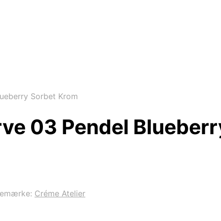
lueberry Sorbet Krom
rve 03 Pendel Blueber
remærke:
Créme Atelier