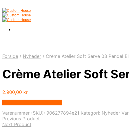
Forside
/
Nyheder
/
Crème Atelier Soft Serve 03 Pendel B
Crème Atelier Soft Se
2.900,00
kr.
Bedste pris hos Andlight.dk
Varenummer (SKU):
906277894e21
Kategori:
Nyheder
Va
Previous Product
Next Product