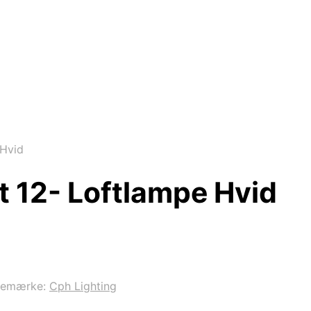
 Hvid
t 12- Loftlampe Hvid
remærke:
Cph Lighting