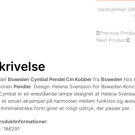
var:
6.770
Varenummer (S
Previous Produ
Next Product
krivelse
ndet
Bsweden Cymbal Pendel Cm Kobber
fra
Bsweden
hos 
gorien
Pendler
. Design: Helena Svensson For Bsweden Konc
ymbal er en enestående lampe designet af Helena Svenss
 et smukt eksempel på harmonien mellem funktion og æste
minimalistiske form giver et roligt udtryk, der passer per
produktinformationer:
d: 186291