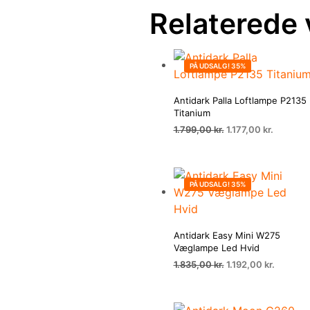
Relaterede 
PÅ UDSALG! 35%
Antidark Palla Loftlampe P2135
Titanium
Den
Den
1.799,00
kr.
1.177,00
kr.
oprindelige
aktuelle
pris
pris
var:
er:
1.799,00 kr..
1.177,00 
PÅ UDSALG! 35%
Antidark Easy Mini W275
Væglampe Led Hvid
Den
Den
1.835,00
kr.
1.192,00
kr.
oprindelige
aktuelle
pris
pris
var:
er: