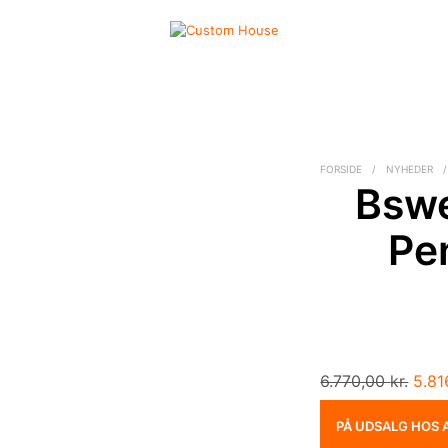
FORSIDE
/
NYHEDER
/
Bsw
Pe
Den
6.770,00
kr.
5.81
opri
PÅ UDSALG HOS 
pris