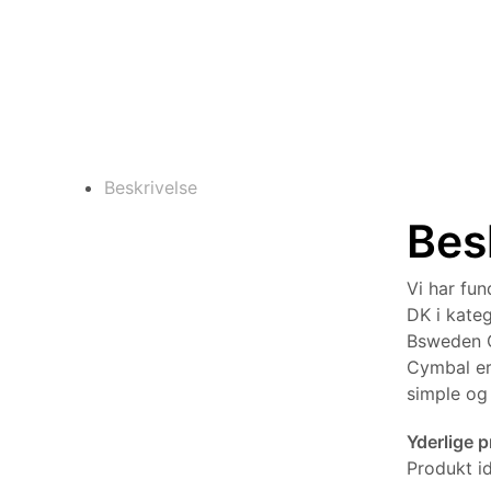
Beskrivelse
Bes
Vi har fu
DK i kate
Bsweden C
Cymbal er
simple og 
Yderlige 
Produkt i