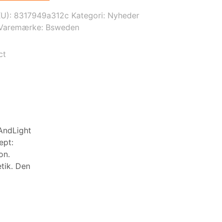
er:
,00 kr..
5.816,00 kr..
KU):
8317949a312c
Kategori:
Nyheder
Varemærke:
Bsweden
ct
AndLight
ept:
on.
tik. Den