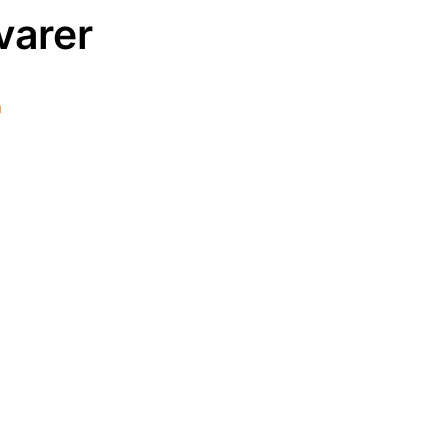
varer
kr..