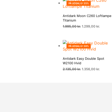
1.835,00 kr..
1.192,00 
PÅ UDSALG! 35%
Antidark Moon C260 Loftlampe
Titanium
Den
Den
1.995,00
kr.
1.299,00
kr.
oprindelige
aktuelle
pris
pris
var:
er:
1.995,00 kr..
1.299,00
PÅ UDSALG! 36%
Antidark Easy Double Spot
W2100 Hvid
Den
Den
2.135,00
kr.
1.356,00
kr.
oprindelige
aktuelle
pris
pris
var:
er:
2.135,00 kr..
1.356,00