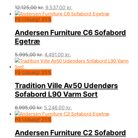
Den
Den
12.125,00
kr.
9.537,00
kr.
oprindelige
aktuelle
På Udsalg! 25%
pris
pris
var:
er:
Andersen Furniture C6 Sofabord
12.125,00 kr..
9.537,00 kr..
Egetræ
Den
Den
5.995,00
kr.
4.491,00
kr.
oprindelige
aktuelle
pris
pris
På Udsalg! 25%
var:
er:
5.995,00 kr..
4.491,00 kr..
Tradition Ville Av50 Udendørs
Sofabord L90 Varm Sort
Den
Den
6.995,00
kr.
5.246,00
kr.
oprindelige
aktuelle
På Udsalg! 25%
pris
pris
var:
er:
Andersen Furniture C2 Sofabord
6.995,00 kr..
5.246,00 kr..