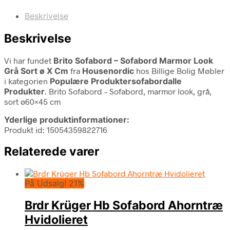
Beskrivelse
Beskrivelse
Vi har fundet
Brito Sofabord – Sofabord Marmor Look
Grå Sort ø X Cm
fra
Housenordic
hos Billige Bolig Møbler
i kategorien
Populære Produktersofabordalle
Produkter
. Brito Sofabord – Sofabord, marmor look, grå,
sort ø60×45 cm
Yderlige produktinformationer:
Produkt id: 15054359822716
Relaterede varer
På Udsalg! 21%
Brdr Krüger Hb Sofabord Ahorntræ
Hvidolieret