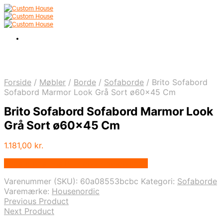
Forside
/
Møbler
/
Borde
/
Sofaborde
/
Brito Sofabord
Sofabord Marmor Look Grå Sort ø60×45 Cm
Brito Sofabord Sofabord Marmor Look
Grå Sort ø60×45 Cm
1.181,00
kr.
Bedste pris hos Billigeboligmoebler.dk
Varenummer (SKU):
60a08553bcbc
Kategori:
Sofaborde
Varemærke:
Housenordic
Previous Product
Next Product