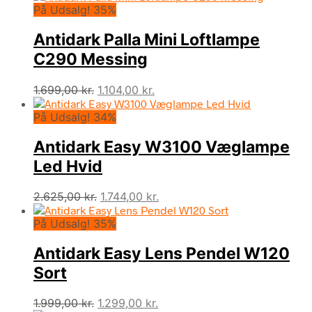
På Udsalg! 35%
Antidark Palla Mini Loftlampe
C290 Messing
Den
Den
1.699,00
kr.
1.104,00
kr.
oprindelige
aktuelle
På Udsalg! 34%
pris
pris
var:
er:
Antidark Easy W3100 Væglampe
1.699,00 kr..
1.104,00 kr..
Led Hvid
Den
Den
2.625,00
kr.
1.744,00
kr.
oprindelige
aktuelle
På Udsalg! 35%
pris
pris
var:
er:
Antidark Easy Lens Pendel W120
2.625,00 kr..
1.744,00 kr..
Sort
Den
Den
1.999,00
kr.
1.299,00
kr.