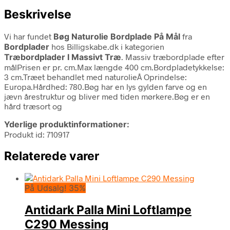
Beskrivelse
Vi har fundet
Bøg Naturolie Bordplade På Mål
fra
Bordplader
hos Billigskabe.dk i kategorien
Træbordplader I Massivt Træ
. Massiv træbordplade efter
målPrisen er pr. cm.Max længde 400 cm.Bordpladetykkelse:
3 cm.Træet behandlet med naturolieÂ Oprindelse:
Europa.Hårdhed: 780.Bøg har en lys gylden farve og en
jævn årestruktur og bliver med tiden mørkere.Bøg er en
hård træsort og
Yderlige produktinformationer:
Produkt id: 710917
Relaterede varer
På Udsalg! 35%
Antidark Palla Mini Loftlampe
C290 Messing