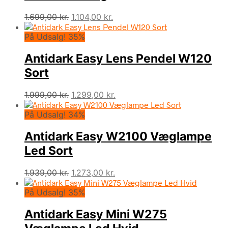
Den
Den
1.699,00
kr.
1.104,00
kr.
oprindelige
aktuelle
På Udsalg! 35%
pris
pris
var:
er:
Antidark Easy Lens Pendel W120
1.699,00 kr..
1.104,00 kr..
Sort
Den
Den
1.999,00
kr.
1.299,00
kr.
oprindelige
aktuelle
På Udsalg! 34%
pris
pris
var:
er:
Antidark Easy W2100 Væglampe
1.999,00 kr..
1.299,00 kr..
Led Sort
Den
Den
1.939,00
kr.
1.273,00
kr.
oprindelige
aktuelle
På Udsalg! 35%
pris
pris
var:
er:
Antidark Easy Mini W275
1.939,00 kr..
1.273,00 kr..