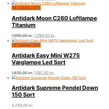
oprindelige
aktuelle
På Udsalg! 35%
pris
pris
var:
er:
Antidark Moon C260 Loftlampe
1.999,00 kr..
1.299,00 kr..
Titanium
Den
Den
1.995,00
kr.
1.299,00
kr.
oprindelige
aktuelle
På Udsalg! 35%
pris
pris
var:
er:
Antidark Easy Mini W275
1.995,00 kr..
1.299,00 kr..
Væglampe Led Sort
Den
Den
1.835,00
kr.
1.192,00
kr.
oprindelige
aktuelle
pris
pris
Antidark Supreme Pendel Down
var:
er:
1.835,00 kr..
1.192,00 kr..
150 Sort
2.759,00
kr.