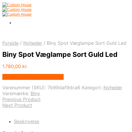
Forside
/
Nyheder
/
Biny Spot Væglampe Sort Guld Led
Biny Spot Væglampe Sort Guld Led
1.780,00
kr.
Bedste pris hos Andlight.dk
Varenummer (SKU):
7b99daf9dca6
Kategori:
Nyheder
Varemærke:
Biny
Previous Product
Next Product
Beskrivelse