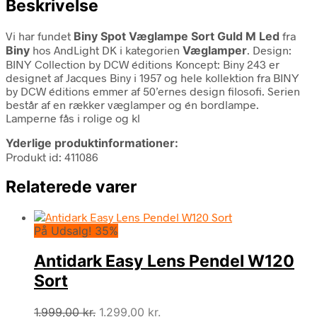
Beskrivelse
Vi har fundet
Biny Spot Væglampe Sort Guld M Led
fra
Biny
hos AndLight DK i kategorien
Væglamper
. Design:
BINY Collection by DCW éditions Koncept: Biny 243 er
designet af Jacques Biny i 1957 og hele kollektion fra BINY
by DCW éditions emmer af 50’ernes design filosofi. Serien
består af en rækker væglamper og én bordlampe.
Lamperne fås i rolige og kl
Yderlige produktinformationer:
Produkt id: 411086
Relaterede varer
På Udsalg! 35%
Antidark Easy Lens Pendel W120
Sort
Den
Den
1.999,00
kr.
1.299,00
kr.