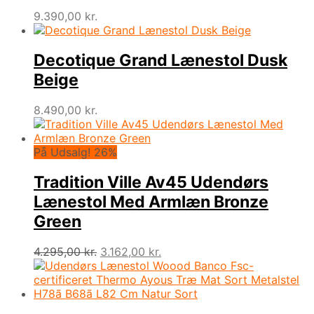
9.390,00
kr.
Decotique Grand Lænestol Dusk
Beige
8.490,00
kr.
På Udsalg! 26%
Tradition Ville Av45 Udendørs
Lænestol Med Armlæn Bronze
Green
Den
Den
4.295,00
kr.
3.162,00
kr.
oprindelige
aktuelle
pris
pris
var:
er:
4.295,00 kr..
3.162,00 kr..