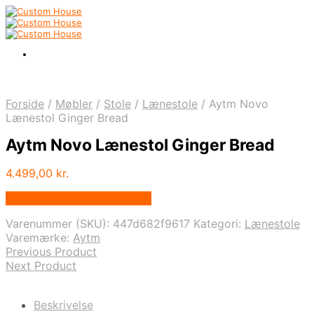
Forside
/
Møbler
/
Stole
/
Lænestole
/
Aytm Novo
Lænestol Ginger Bread
Aytm Novo Lænestol Ginger Bread
4.499,00
kr.
Bedste pris hos Andlight.dk
Varenummer (SKU):
447d682f9617
Kategori:
Lænestole
Varemærke:
Aytm
Previous Product
Next Product
Beskrivelse