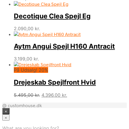
Decotique Clea Spejl Eg
2.090,00
kr.
Aytm Angui Spejl H160 Antracit
3.199,00
kr.
På Udsalg! 20%
Drejeskab Spejlfront Hvid
Den
Den
5.495,00
kr.
4.396,00
kr.
oprindelige
aktuelle
@ customhouse.dk
pris
pris
×
var:
er:
5.495,00 kr..
4.396,00 kr..
×
What are you looking for?