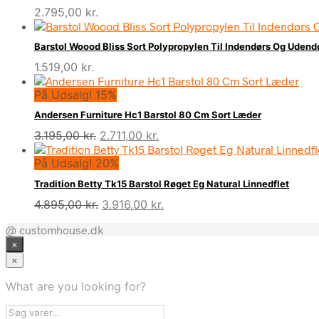
2.795,00
kr.
Barstol Woood Bliss Sort Polypropylen Til Indendørs Og Udend
1.519,00
kr.
På Udsalg! 15%
Andersen Furniture Hc1 Barstol 80 Cm Sort Læder
Den
Den
3.195,00
kr.
2.711,00
kr.
oprindelige
aktuelle
På Udsalg! 20%
pris
pris
var:
er:
Tradition Betty Tk15 Barstol Røget Eg Natural Linnedflet
3.195,00 kr..
2.711,00 kr..
Den
Den
4.895,00
kr.
3.916,00
kr.
oprindelige
aktuelle
@ customhouse.dk
pris
pris
×
var:
er:
4.895,00 kr..
3.916,00 kr..
×
What are you looking for?