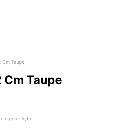
2 Cm Taupe
2 Cm Taupe
remærke:
Aytm