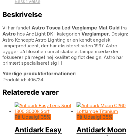
Beskrivelse
Beskrivelse
Vi har fundet
Astro Tosca Led Væglampe Mat Guld
fra
Astro
hos AndLight DK i kategorien
Væglamper
. Design:
Astro Koncept: Astro Lighting er en kendt engelsk
lampeproducent, der har eksisteret siden 1997. Astro
bygger på filosofien om at skabe et lampe mærke der
fokuserer på meget høj kvalitet og flot design. Astro har
primært specialiseret sig i l
Yderlige produktinformationer:
Produkt id: 405734
Relaterede varer
På Udsalg! 35%
På Udsalg! 35%
Antidark Easy
Antidark Moon