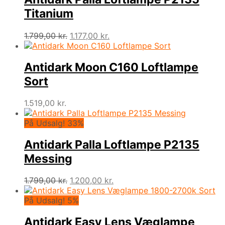
Titanium
Den
Den
1.799,00
kr.
1.177,00
kr.
oprindelige
aktuelle
pris
pris
var:
er:
Antidark Moon C160 Loftlampe
1.799,00 kr..
1.177,00 kr..
Sort
1.519,00
kr.
På Udsalg! 33%
Antidark Palla Loftlampe P2135
Messing
Den
Den
1.799,00
kr.
1.200,00
kr.
oprindelige
aktuelle
pris
pris
På Udsalg! 5%
var:
er:
1.799,00 kr..
1.200,00 kr..
Antidark Easy Lens Væglampe