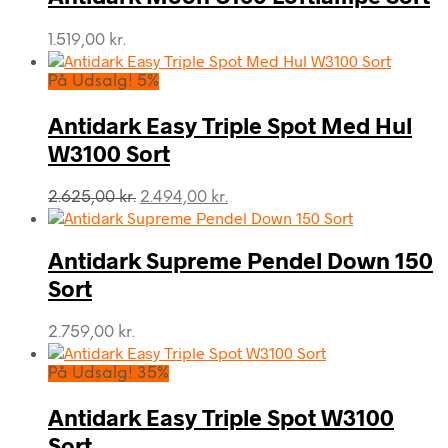
1.519,00
kr.
På Udsalg! 5%
Antidark Easy Triple Spot Med Hul
W3100 Sort
Den
Den
2.625,00
kr.
2.494,00
kr.
oprindelige
aktuelle
pris
pris
var:
er:
Antidark Supreme Pendel Down 150
2.625,00 kr..
2.494,00 kr..
Sort
2.759,00
kr.
På Udsalg! 35%
Antidark Easy Triple Spot W3100
Sort