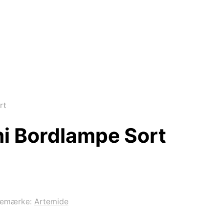
rt
i Bordlampe Sort
remærke:
Artemide