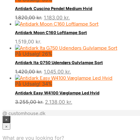
Antidark Cuscino Pendel Medium Hvid
Den
Den
1.820,00
kr.
1.183,00
kr.
oprindelige
aktuelle
pris
pris
Antidark Moon C160 Loftlampe Sort
var:
er:
1.519,00
kr.
1.820,00 kr..
1.183,00 kr..
På Udsalg! 26%
Antidark Ita G750 Udendørs Gulvlampe Sort
Den
Den
1.420,00
kr.
1.045,00
kr.
oprindelige
aktuelle
På Udsalg! 34%
pris
pris
var:
er:
Antidark Easy W4100 Væglampe Led Hvid
1.420,00 kr..
1.045,00 kr..
Den
Den
3.255,00
kr.
2.138,00
kr.
oprindelige
aktuelle
@ customhouse.dk
pris
pris
×
var:
er:
3.255,00 kr..
2.138,00 kr..
×
What are you looking for?