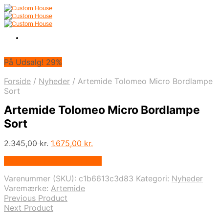
På Udsalg! 29%
Forside
/
Nyheder
/
Artemide Tolomeo Micro Bordlampe
Sort
Artemide Tolomeo Micro Bordlampe
Sort
Den
Den
2.345,00
kr.
1.675,00
kr.
oprindelige
aktuelle
På Udsalg hos Andlight.dk
pris
pris
var:
er:
Varenummer (SKU):
c1b6613c3d83
Kategori:
Nyheder
2.345,00 kr..
1.675,00 kr..
Varemærke:
Artemide
Previous Product
Next Product