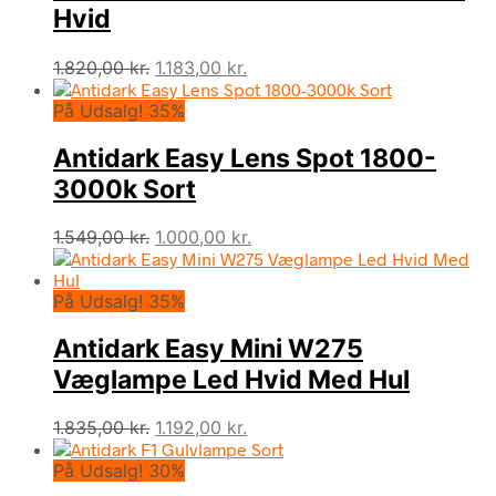
Hvid
Den
Den
1.820,00
kr.
1.183,00
kr.
oprindelige
aktuelle
På Udsalg! 35%
pris
pris
var:
er:
Antidark Easy Lens Spot 1800-
1.820,00 kr..
1.183,00 kr..
3000k Sort
Den
Den
1.549,00
kr.
1.000,00
kr.
oprindelige
aktuelle
pris
pris
På Udsalg! 35%
var:
er:
1.549,00 kr..
1.000,00 kr..
Antidark Easy Mini W275
Væglampe Led Hvid Med Hul
Den
Den
1.835,00
kr.
1.192,00
kr.
oprindelige
aktuelle
På Udsalg! 30%
pris
pris
var:
er: