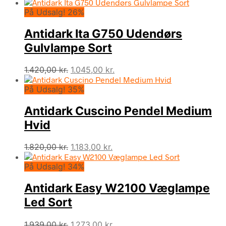
oprindelige
aktuelle
På Udsalg! 26%
pris
pris
var:
er:
Antidark Ita G750 Udendørs
1.465,00 kr..
1.025,00 kr..
Gulvlampe Sort
Den
Den
1.420,00
kr.
1.045,00
kr.
oprindelige
aktuelle
På Udsalg! 35%
pris
pris
var:
er:
Antidark Cuscino Pendel Medium
1.420,00 kr..
1.045,00 kr..
Hvid
Den
Den
1.820,00
kr.
1.183,00
kr.
oprindelige
aktuelle
På Udsalg! 34%
pris
pris
var:
er:
Antidark Easy W2100 Væglampe
1.820,00 kr..
1.183,00 kr..
Led Sort
Den
Den
1.939,00
kr.
1.273,00
kr.