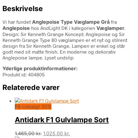
Beskrivelse
Vi har fundet
Anglepoise Type Væglampe Grå
fra
Anglepoise
hos AndLight DK i kategorien
Væglamper
.
Design: Sir Kenneth Grange Koncept: Anglepoise og Sir
Kenneth Grange Type 80 væglampen er et nyt og stilrent
design fra Sir Kenneth Grange. Lampen er enkel og står
godt med sit matte finish. En moderne og dekorativ
Anglepoise lampe. Lyset undslip
Yderlige produktinformationer:
Produkt id: 404805
Relaterede varer
På Udsalg! 30%
Antidark F1 Gulvlampe Sort
Den
Den
1.465,00
kr.
1.025,00
kr.