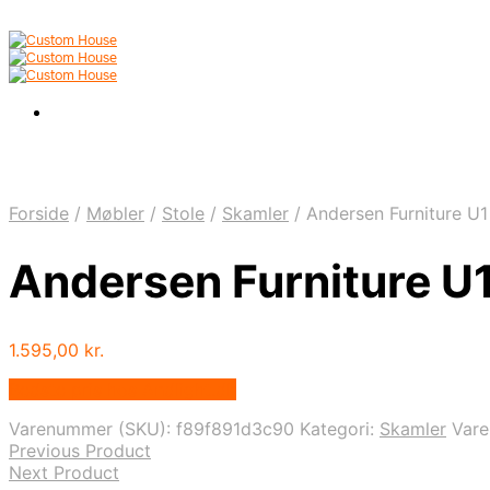
Forside
/
Møbler
/
Stole
/
Skamler
/
Andersen Furniture U
Andersen Furniture 
1.595,00
kr.
Bedste pris hos Andlight.dk
Varenummer (SKU):
f89f891d3c90
Kategori:
Skamler
Var
Previous Product
Next Product