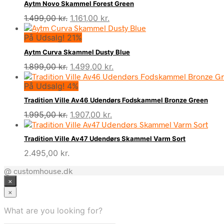
Aytm Novo Skammel Forest Green
Den
Den
1.499,00
kr.
1.161,00
kr.
oprindelige
aktuelle
På Udsalg! 21%
pris
pris
var:
er:
Aytm Curva Skammel Dusty Blue
1.499,00 kr..
1.161,00 kr..
Den
Den
1.899,00
kr.
1.499,00
kr.
oprindelige
aktuelle
På Udsalg! 4%
pris
pris
var:
er:
Tradition Ville Av46 Udendørs Fodskammel Bronze Green
1.899,00 kr..
1.499,00 kr..
Den
Den
1.995,00
kr.
1.907,00
kr.
oprindelige
aktuelle
pris
pris
Tradition Ville Av47 Udendørs Skammel Varm Sort
var:
er:
2.495,00
kr.
1.995,00 kr..
1.907,00 kr..
@ customhouse.dk
×
×
What are you looking for?