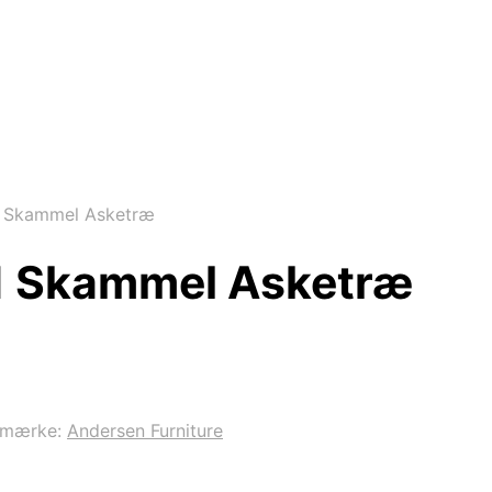
1 Skammel Asketræ
U1 Skammel Asketræ
emærke:
Andersen Furniture