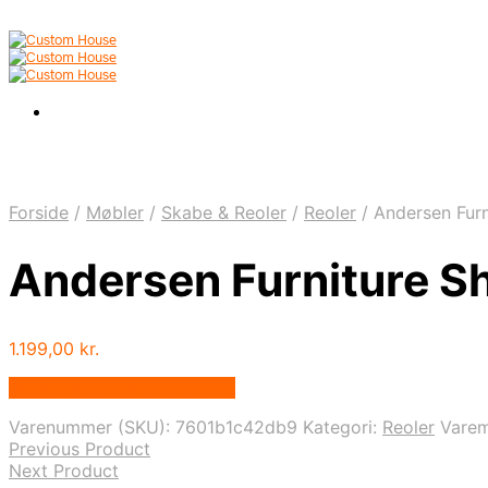
Forside
/
Møbler
/
Skabe & Reoler
/
Reoler
/
Andersen Furn
Andersen Furniture S
1.199,00
kr.
Bedste pris hos Andlight.dk
Varenummer (SKU):
7601b1c42db9
Kategori:
Reoler
Vare
Previous Product
Next Product