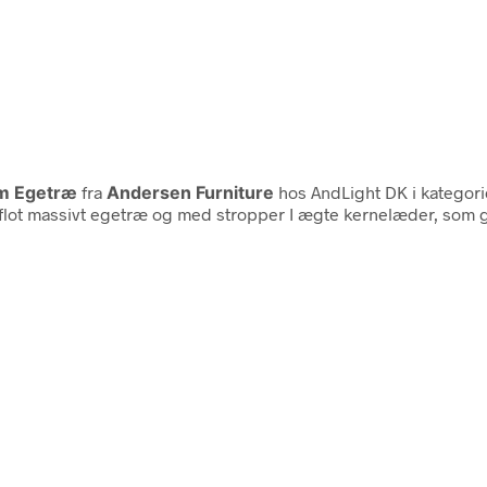
um Egetræ
fra
Andersen Furniture
hos AndLight DK i kategor
lot massivt egetræ og med stropper I ægte kernelæder, som give