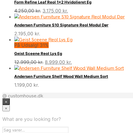
Form Refine Leaf Reol 1×2 Hvidolieret Eg
Den
Den
4.250,00
kr.
3.175,00
kr.
oprindelige
aktuelle
pris
pris
Andersen Furniture S10 Signature Reol Modul Dør
var:
er:
2.195,00
kr.
4.250,00 kr..
3.175,00 kr..
På Udsalg! 31%
Gejst Sceene Reol Lys Eg
Den
Den
12.999,00
kr.
8.999,00
kr.
oprindelige
aktuelle
pris
pris
Andersen Furniture Shelf Wood Wall Medium Sort
var:
er:
1.199,00
kr.
12.999,00 kr..
8.999,00 kr..
@ customhouse.dk
×
×
What are you looking for?