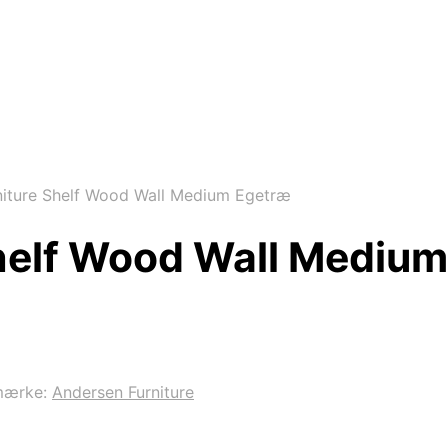
iture Shelf Wood Wall Medium Egetræ
helf Wood Wall Mediu
mærke:
Andersen Furniture