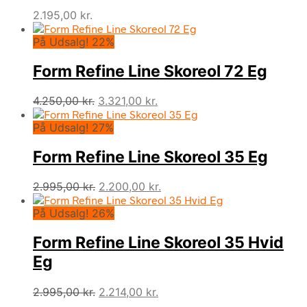
2.195,00
kr.
På Udsalg! 22%
Form Refine Line Skoreol 72 Eg
Den
Den
4.250,00
kr.
3.321,00
kr.
oprindelige
aktuelle
På Udsalg! 27%
pris
pris
var:
er:
Form Refine Line Skoreol 35 Eg
4.250,00 kr..
3.321,00 kr..
Den
Den
2.995,00
kr.
2.200,00
kr.
oprindelige
aktuelle
På Udsalg! 26%
pris
pris
var:
er:
Form Refine Line Skoreol 35 Hvid
2.995,00 kr..
2.200,00 kr..
Eg
Den
Den
2.995,00
kr.
2.214,00
kr.
oprindelige
aktuelle