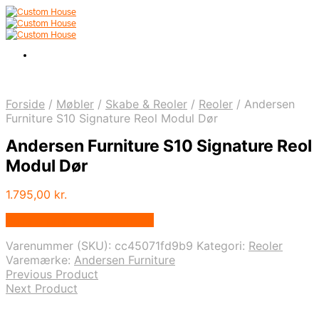
Forside
/
Møbler
/
Skabe & Reoler
/
Reoler
/
Andersen
Furniture S10 Signature Reol Modul Dør
Andersen Furniture S10 Signature Reol
Modul Dør
1.795,00
kr.
Bedste pris hos Andlight.dk
Varenummer (SKU):
cc45071fd9b9
Kategori:
Reoler
Varemærke:
Andersen Furniture
Previous Product
Next Product