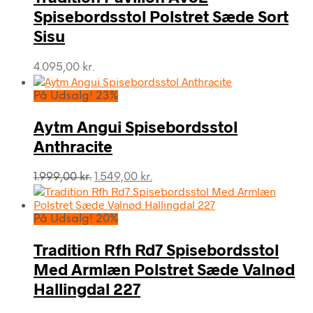
Spisebordsstol Polstret Sæde Sort
Sisu
4.095,00
kr.
På Udsalg! 23%
Aytm Angui Spisebordsstol
Anthracite
Den
Den
1.999,00
kr.
1.549,00
kr.
oprindelige
aktuelle
pris
pris
var:
er:
På Udsalg! 20%
1.999,00 kr..
1.549,00 kr..
Tradition Rfh Rd7 Spisebordsstol
Med Armlæn Polstret Sæde Valnød
Hallingdal 227