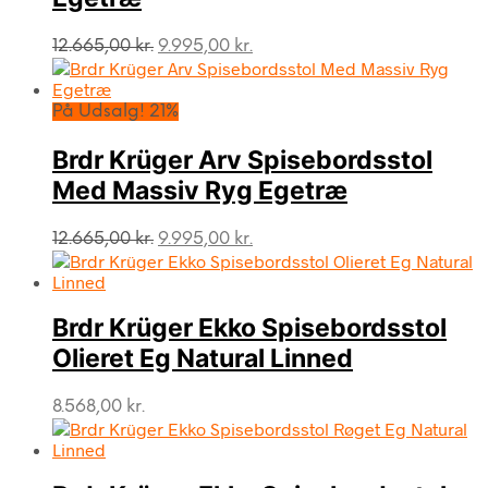
Den
Den
12.665,00
kr.
9.995,00
kr.
oprindelige
aktuelle
pris
pris
var:
er:
På Udsalg! 21%
12.665,00 kr..
9.995,00 kr..
Brdr Krüger Arv Spisebordsstol
Med Massiv Ryg Egetræ
Den
Den
12.665,00
kr.
9.995,00
kr.
oprindelige
aktuelle
pris
pris
var:
er:
Brdr Krüger Ekko Spisebordsstol
12.665,00 kr..
9.995,00 kr..
Olieret Eg Natural Linned
8.568,00
kr.