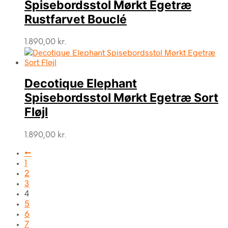
Spisebordsstol Mørkt Egetræ
Rustfarvet Bouclé
1.890,00
kr.
Decotique Elephant
Spisebordsstol Mørkt Egetræ Sort
Fløjl
1.890,00
kr.
←
1
2
3
4
5
6
7