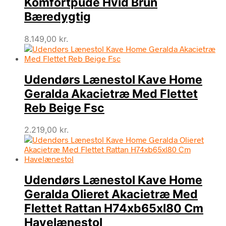
Komfortpude Hvid Brun
Bæredygtig
8.149,00
kr.
Udendørs Lænestol Kave Home
Geralda Akacietræ Med Flettet
Reb Beige Fsc
2.219,00
kr.
Udendørs Lænestol Kave Home
Geralda Olieret Akacietræ Med
Flettet Rattan H74xb65xl80 Cm
Havelænestol