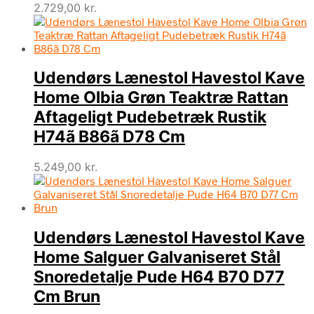
2.729,00
kr.
Udendørs Lænestol Havestol Kave
Home Olbia Grøn Teaktræ Rattan
Aftageligt Pudebetræk Rustik
H74ã B86ã D78 Cm
5.249,00
kr.
Udendørs Lænestol Havestol Kave
Home Salguer Galvaniseret Stål
Snoredetalje Pude H64 B70 D77
Cm Brun