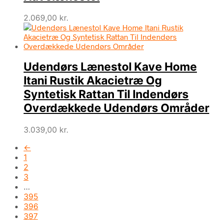
2.069,00
kr.
Udendørs Lænestol Kave Home
Itani Rustik Akacietræ Og
Syntetisk Rattan Til Indendørs
Overdækkede Udendørs Områder
3.039,00
kr.
←
1
2
3
…
395
396
397