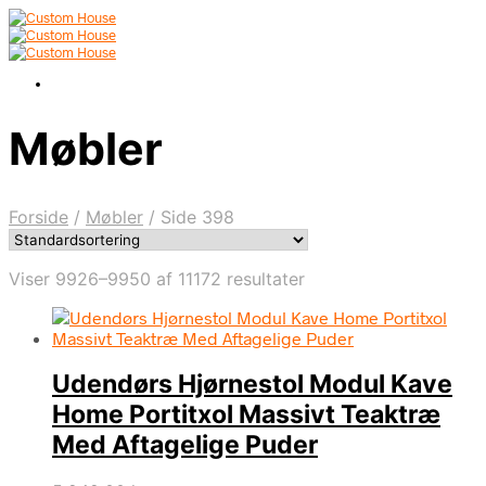
Møbler
Forside
/
Møbler
/
Side 398
Viser 9926–9950 af 11172 resultater
Udendørs Hjørnestol Modul Kave
Home Portitxol Massivt Teaktræ
Med Aftagelige Puder